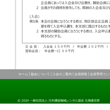
正 会 員： 入会金 １５０千円 / 年会費 １０２千円 /
賛助会員： 年会費一口 ５０千円
ホーム
協会について
入会のご案内
会員情報
会員専用コン